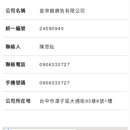
公司名稱
皇帝鎮廣告有限公司
統一編號
24590940
聯絡人
陳思妘
聯絡電話
0906
3
3
3
727
手機號碼
0906
3
3
3
727
公司所在地
台中市潭子區大通街93巷8號1樓