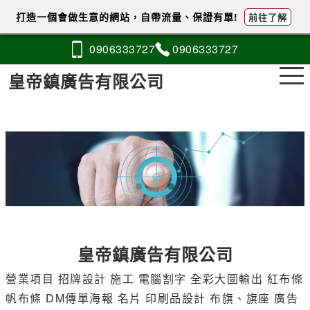
打造一個會做生意的網站，自帶流量、保證有單!
前往了解
0906
3
3
3
727
0906
3
3
3
727
皇帝鎮廣告有限公司
皇帝鎮廣告有限公司
營業項目 招牌設計 施工 電腦割字 全彩大圖輸出 紅布條
帆布條 DM傳單海報 名片 印刷品設計 布旗、旗座 廣告