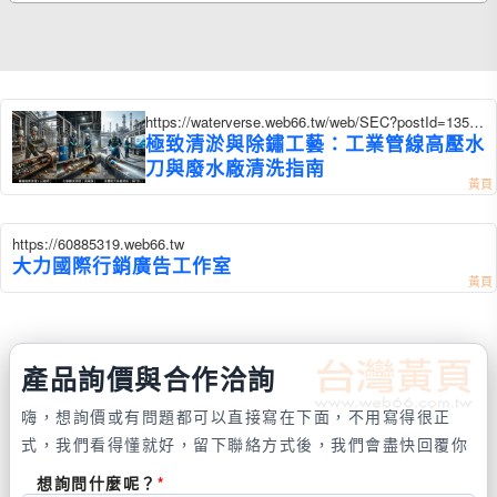
https://waterverse.web66.tw/web/SEC?postId=13549
13
極致清淤與除鏽工藝：工業管線高壓水
刀與廢水廠清洗指南
https://60885319.web66.tw
大力國際行銷廣告工作室
產品詢價與合作洽詢
嗨，想詢價或有問題都可以直接寫在下面，不用寫得很正
式，我們看得懂就好，留下聯絡方式後，我們會盡快回覆你
想詢問什麼呢？